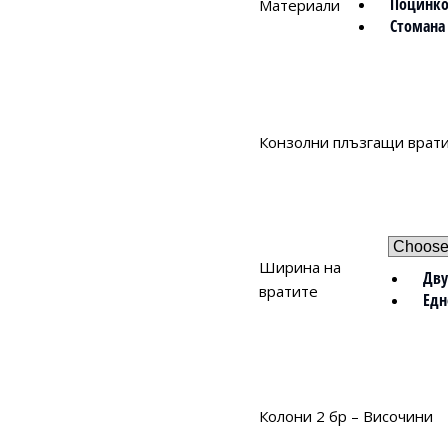
Поцинко
Материали
Стомана
Конзолни плъзгащи врати
Ширина на
Дву
вратите
Едн
Колони 2 бр – Височини