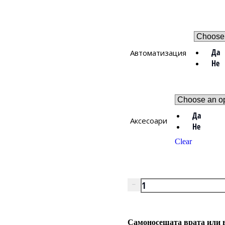
Да
Автоматизация
Не
Да
Аксесоари
Не
Clear
Самоносещата врата или в