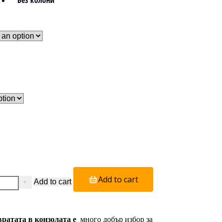
Без колони
Add to cart
Add to cart
ратата в конзолата е
много добър избор за