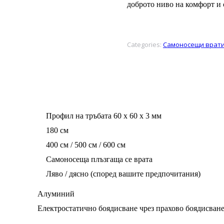
доброто ниво на комфорт и 
Categories:
Самоносещи врат
Профил на тръбата 60 х 60 х 3 мм
180 см
400 см / 500 см / 600 см
Самоносеща плъзгаща се врата
Ляво / дясно (според вашите предпочитания)
Алуминий
Електростатично боядисване чрез прахово боядисван