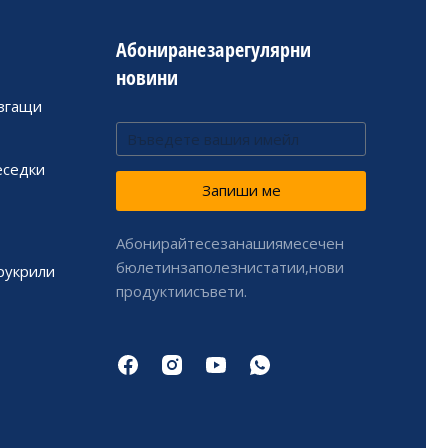
Абониране за регулярни
новини
ъзгащи
беседки
Запиши ме
Абонирайте се за нашия месечен
бюлетин за полезни статии, нови
друкрили
продукти и съвети.