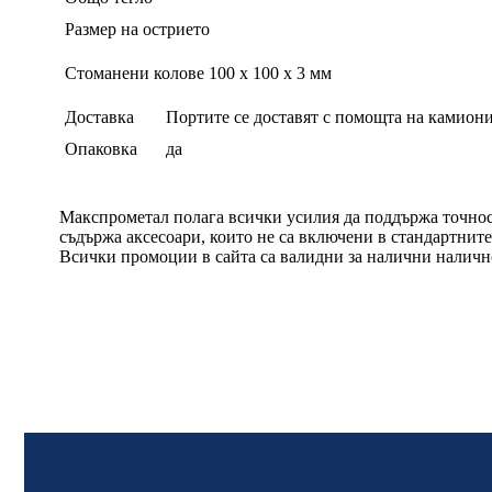
Размер на острието
Стоманени колове 100 х 100 х 3 мм
Доставка
Портите се доставят с помощта на камиони
Опаковка
да
Макспрометал полага всички усилия да поддържа точност
съдържа аксесоари, които не са включени в стандартнит
Всички промоции в сайта са валидни за налични наличн