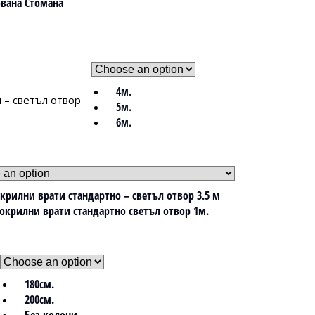
вана Стомана
4м.
 – светъл отвор
5м.
6м.
крилни врати стандартно – светъл отвор 3.5 м
окрилни врати стандартно светъл отвор 1м.
180см.
200см.