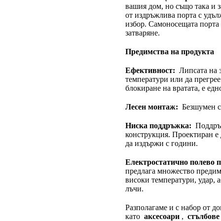
вашия дом, но също така и 
от издръжлива порта с удъл
избор. Самоносещата порта 
затваряне.
Предимства на продукта
Ефективност:
Липсата на з
температури или да прегрее
блокиране на вратата, е едн
Лесен монтаж:
Безшумен с 
Ниска поддръжка:
Поддръж
конструкция. Проектиран е
да издържи с години.
Електростатично полево п
предлага множество предим
високи температури, удар, 
лъчи.
Разполагаме и с набор от 
като
аксесоари
,
стълбове