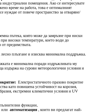
за индустриални помещения. Ако се интересувате
жено време на работа, това е оптималният
се нуждае от повече пространство за отваряне/
емна пътека, която може да замръзне при ниски
 при високи температури, което води до
о от предимствата.
лесно плъзгане и изисква минимална поддръжка.
ката е минимална поради издръжливата му
 да издържа на сурови метеорологични условия и
окритие:
Електростатичното прахово покритие
ства като повишена устойчивост на корозия,
абразия, екстремни климатични условия и UV
допълнителни функции,
или
автоматизация
, които ви предлагат най-