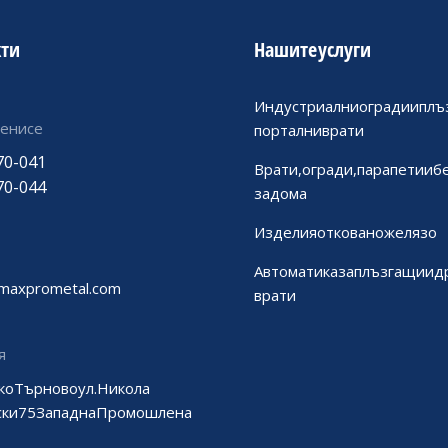
кти
Нашите услуги
Индустриални огради и пл
 ни се
портални врати
70-041
Врати, огради, парапети и 
70-044
за дома
Изделия от ковано желязо
Автоматика за плъзгащи и 
@maxprometal.com
врати
я
ко Търново ул.Никола
ки 75 Западна Промошлена