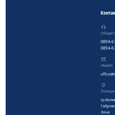
Конта
Обадете
0894 -6
0894-6
Имейл
office
Локаци
гр.Вели
Габровс
Зона