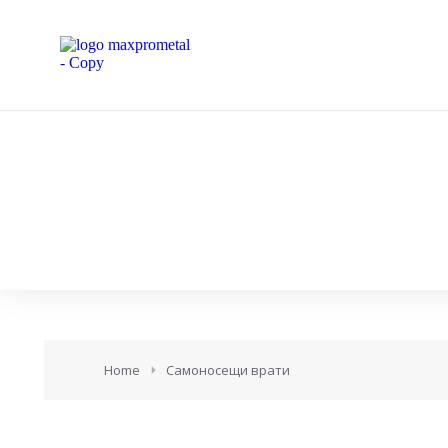
You are here:
Home
Самоносещи врати