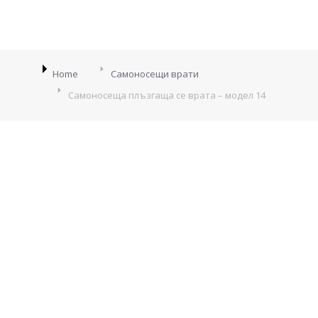
You are here:
Home
Самоносещи врати
Самоносеща плъзгаща се врата – модел 14