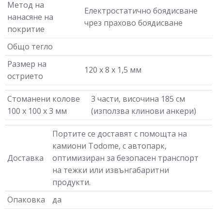
Метод на
Електростатично боядисване
нанасяне на
чрез прахово боядисване
покритие
Общо тегло
Размер на
120 x 8 x 1,5 мм
острието
Стоманени колове
3 части, височина 185 см
100 х 100 х 3 мм
(използва клинови анкери)
Портите се доставят с помощта на
камиони Todome, с автопарк,
Доставка
оптимизиран за безопасен транспорт
на тежки или извънгабаритни
продукти.
Опаковка
да