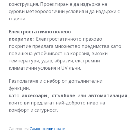
конструкция. Проектиран е да издържа на
сурови метеорологични условия и да издържи с
години.
Електростатично полево
покритие:
Електростатичното прахово
покритие предлага множество предимства като
повишена устойчивост на корозия, високи
температури, удар, абразия, екстремни
климатични условия и UV лъчи.
Разполагаме и с набор от допълнителни
функции,
като
аксесоари
,
стълбове
или
автоматизация
,
които ви предлагат най-доброто ниво на
комфорт и сигурност.
Categories:
Самоносещи врати