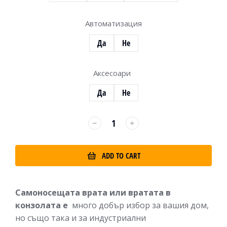
Автоматизация
Да
Не
Аксесоари
Да
Не
ADD TO CART
Самоносещата врата или вратата в
конзолата е
много добър избор за вашия дом,
но също така и за индустриални