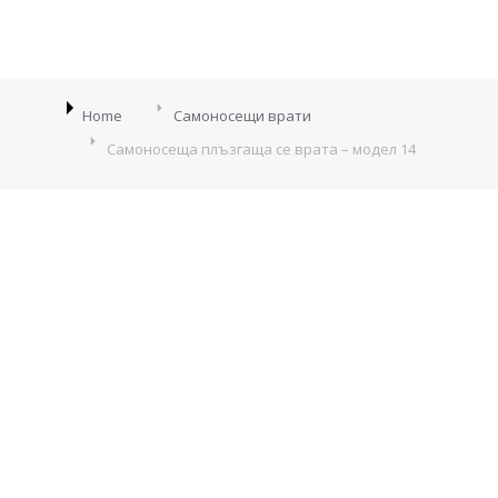
You are here:
Home
Самоносещи врати
Самоносеща плъзгаща се врата – модел 14