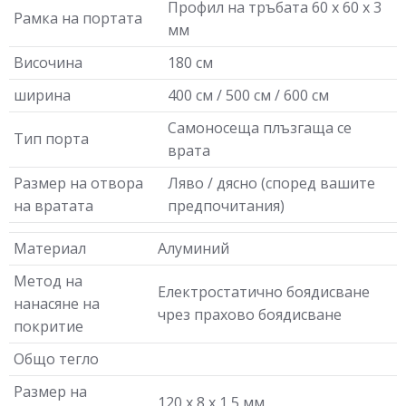
Профил на тръбата 60 х 60 х 3
Рамка на портата
мм
Височина
180 см
ширина
400 см / 500 см / 600 см
Самоносеща плъзгаща се
Тип порта
врата
Размер на отвора
Ляво / дясно (според вашите
на вратата
предпочитания)
Материал
Алуминий
Метод на
Електростатично боядисване
нанасяне на
чрез прахово боядисване
покритие
Общо тегло
Размер на
120 x 8 x 1,5 мм