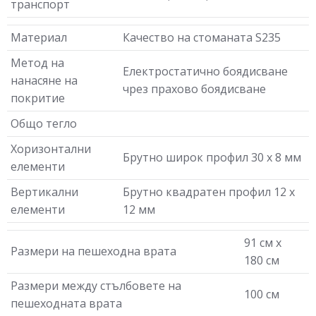
транспорт
Материал
Качество на стоманата S235
Метод на
Електростатично боядисване
нанасяне на
чрез прахово боядисване
покритие
Общо тегло
Хоризонтални
Брутно широк профил 30 х 8 мм
елементи
Вертикални
Брутно квадратен профил 12 х
елементи
12 мм
91 см х
Размери на пешеходна врата
180 см
Размери между стълбовете на
100 см
пешеходната врата