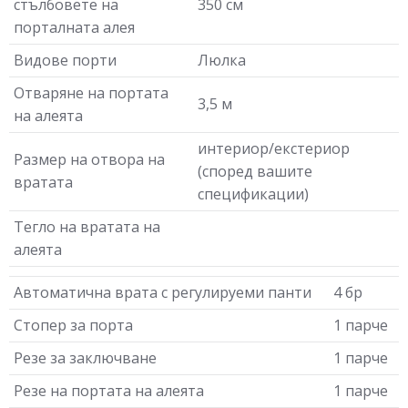
стълбовете на
350 см
порталната алея
Видове порти
Люлка
Отваряне на портата
3,5 м
на алеята
интериор/екстериор
Размер на отвора на
(според вашите
вратата
спецификации)
Тегло на вратата на
алеята
Автоматична врата с регулируеми панти
4 бр
Стопер за порта
1 парче
Резе за заключване
1 парче
Резе на портата на алеята
1 парче