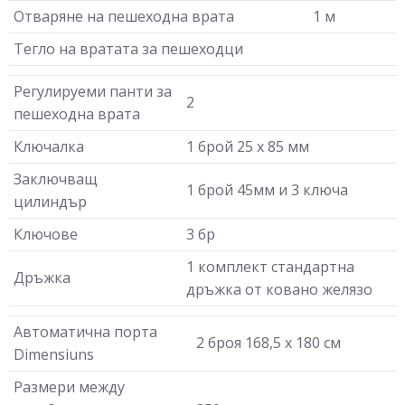
Отваряне на пешеходна врата
1 м
Тегло на вратата за пешеходци
Регулируеми панти за
2
пешеходна врата
Ключалка
1 брой 25 х 85 мм
Заключващ
1 брой 45мм и 3 ключа
цилиндър
Ключове
3 бр
1 комплект стандартна
Дръжка
дръжка от ковано желязо
Автоматична порта
2 броя 168,5 х 180 см
Dimensiuns
Размери между