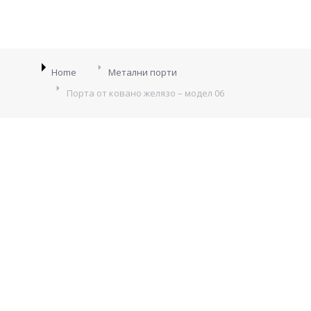
You are here:
Home
Метални порти
Порта от ковано желязо – модел 06