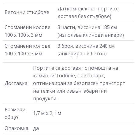
Да (комплектът порти се
Бетонни стълбове
доставя без стълбове)
Стоманени колове
3 части, височина 185 см
100 х 100 х 3 мм
(използва клинови анкери)
Стоманени колове
3 броя, височина 240 см
100 х 100 х 3 мм
(анкериран в бетон)
Портите се доставят с помощта на
камиони Todome, с автопарк,
Доставка
оптимизиран за безопасен транспорт
на тежки или извънгабаритни
продукти.
Размери
1,7 м х 2,1 м
общо
Опаковка
да