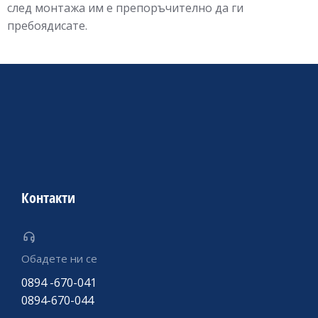
след монтажа им е препоръчително да ги
пребоядисате.
Контакти
Обадете ни се
0894 -670-041
0894-670-044