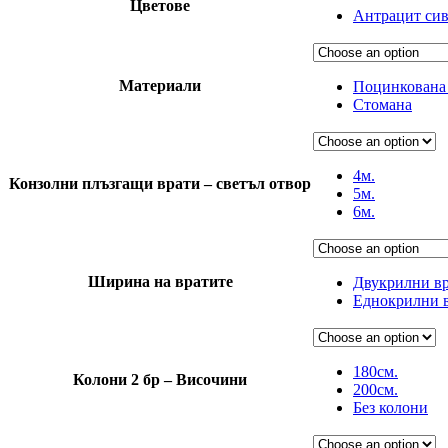
Цветове
Антрацит сив
Материали
Поцинкована
Стомана
4м.
Конзолни плъзгащи врати – светъл отвор
5м.
6м.
Ширина на вратите
Двукрилни вра
Еднокрилни в
180см.
Колони 2 бр – Височини
200см.
Без колони