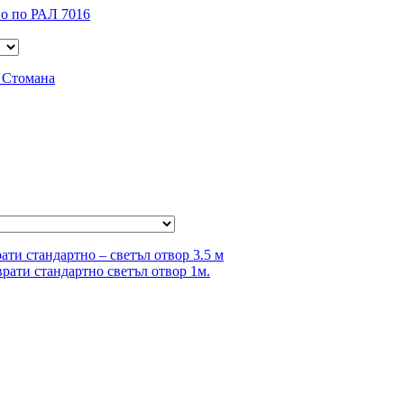
о по РАЛ 7016
 Стомана
ти стандартно – светъл отвор 3.5 м
рати стандартно светъл отвор 1м.