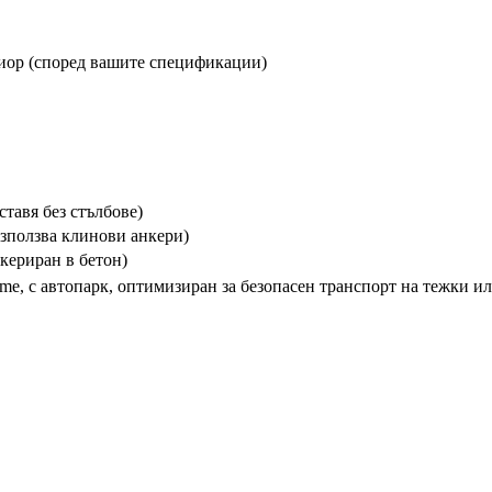
иор (според вашите спецификации)
ставя без стълбове)
използва клинови анкери)
нкериран в бетон)
me, с автопарк, оптимизиран за безопасен транспорт на тежки и