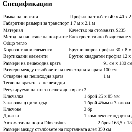
Спецификации
Рамка на портата
Профил на тръбата 40 х 40 х 2
Габаритни размери за транспорт
1,7 м х 2,1 м
Материал
Качество на стоманата S235
Метод на нанасяне на покритие
Електростатично боядисване ч
Общо тегло
Хоризонтални елементи
Брутно широк профил 30 х 8 
Вертикални елементи
Брутно квадратен профил 12 х
Размери на пешеходна врата
91 см х 180 с
Размери между стълбовете на пешеходната врата
100 см
Отваряне на пешеходна врата
1 м
Тегло на вратата за пешеходци
Регулируеми панти за пешеходна врата
2
Ключалка
1 брой 25 х 85 мм
Заключващ цилиндър
1 брой 45мм и 3 ключа
Ключове
3 бр
Дръжка
1 комплект стандартна 
Автоматична порта Dimensiuns
2 броя 168,5 х 1
Размери между стълбовете на порталната алея
350 см