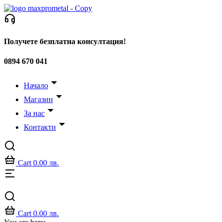
Skip
to
content
Получете безплатна консултация!
0894 670 041
Начало
Магазин
За нас
Контакти
Cart
0.00
лв.
Cart
0.00
лв.