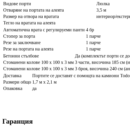
Видове порти
Люлка
Отваряне на портата на алеята
3,5 м
Размер на отвора на вратата
интериор/екстер
Тегло на вратата на алеята
Автоматична врата с регулируеми панти
4 бр
Стопер за порта
1 парче
Резе за заключване
1 парче
Резе на портата на алеята
1 парче
Бетонни стълбове
Да (комплектът порти се до
Стоманени колове 100 х 100 х 3 мм
3 части, височина 185 см (
Стоманени колове 100 х 100 х 3 мм
3 броя, височина 240 см (а
Доставка
Портите се доставят с помощта на камиони Todo
Размери общо
1,7 м х 2,1 м
Опаковка
да
Гаранция