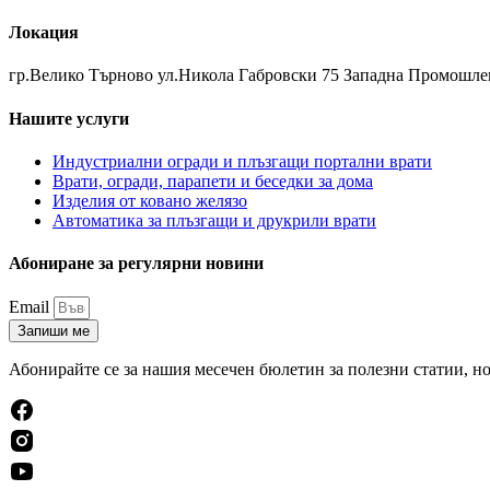
Локация
гр.Велико Търново ул.Никола Габровски 75 Западна Промошле
Нашите услуги
Индустриални огради и плъзгащи портални врати
Врати, огради, парапети и беседки за дома
Изделия от ковано желязо
Автоматика за плъзгащи и друкрили врати
Абониране за регулярни новини
Email
Запиши ме
Абонирайте се за нашия месечен бюлетин за полезни статии, но