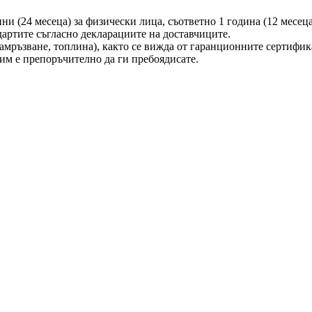
ни (24 месеца) за физически лица, съответно 1 година (12 месеца
дартите съгласно декларациите на доставчиците.
амръзване, топлина), както се вижда от гаранционните сертифик
 им е препоръчително да ги пребоядисате.