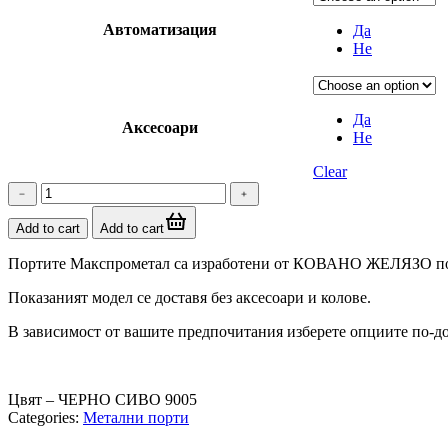
Автоматизация
Да
Не
Да
Аксесоари
Не
Clear
Порта
от
ковано
Add to cart
Add to cart
желязо
-
Портите Макспрометал са изработени от КОВАНО ЖЕЛЯЗО по 
модел
06
Показаният модел се доставя без аксесоари и колове.
quantity
В зависимост от вашите предпочитания изберете опциите по-до
Цвят –
ЧЕРНО СИВО 9005
Categories:
Метални порти