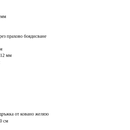
 мм
рез прахово боядисване
мм
 12 мм
м
дръжка от ковано желязо
80 см