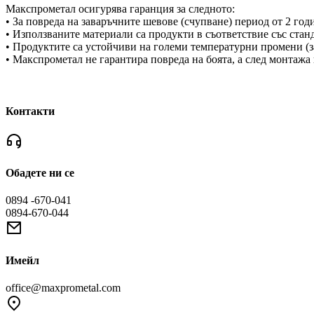
Макспрометал осигурява гаранция за следното:
• За повреда на заваръчните шевове (счупване) период от 2 годи
• Използваните материали са продукти в съответствие със стан
• Продуктите са устойчиви на големи температурни промени (з
• Макспрометал не гарантира повреда на боята, а след монтажа
Контакти
Обадете ни се
0894 -670-041
0894-670-044
Имейл
office@maxprometal.com