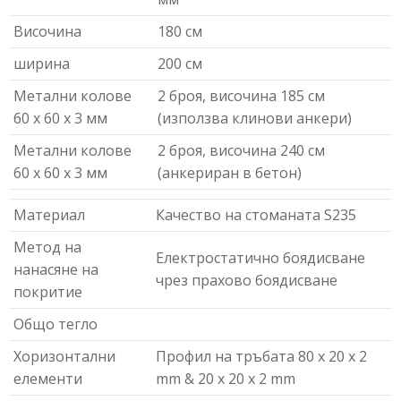
Височина
180 см
ширина
200 см
Метални колове
2 броя, височина 185 см
60 х 60 х 3 мм
(използва клинови анкери)
Метални колове
2 броя, височина 240 см
60 х 60 х 3 мм
(анкериран в бетон)
Материал
Качество на стоманата S235
Метод на
Електростатично боядисване
нанасяне на
чрез прахово боядисване
покритие
Общо тегло
Хоризонтални
Профил на тръбата 80 x 20 x 2
елементи
mm & 20 x 20 x 2 mm