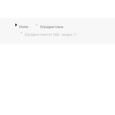
You are here:
Home
Оградни пана
Оградно пано (H 180) – модел 11