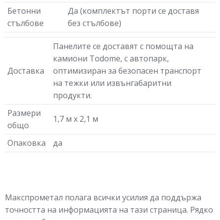
Бетонни
Да (комплектът порти се доставя
стълбове
без стълбове)
Панелите се доставят с помощта на
камиони Todome, с автопарк,
Доставка
оптимизиран за безопасен транспорт
на тежки или извънгабаритни
продукти.
Размери
1,7 м х 2,1 м
общо
Опаковка
да
Макспрометал полага всички усилия да поддържа
точността на информацията на тази страница. Рядко