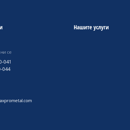
и
Нашите услуги
ни се
0-041
0-044
axprometal.com