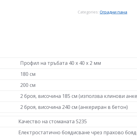
Categories:
Оградни пана
Профил на тръбата 40 х 40 х 2 мм
180 см
200 см
2 броя, височина 185 см (използва клинови анк
2 броя, височина 240 см (анкериран в бетон)
Качество на стоманата S235
Електростатично боядисване чрез прахово боя