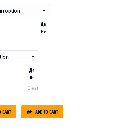
Да
Не
Да
Не
Clear
O CART
ADD TO CART