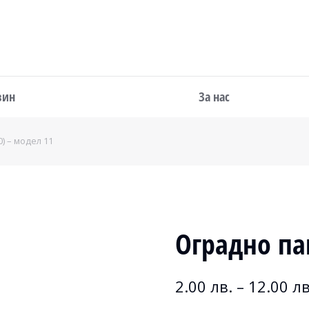
зин
За нас
) – модел 11
Оградно па
2.00
лв.
–
12.00
лв