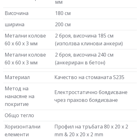
мм
Височина
180 см
ширина
200 см
Метални колове
2 броя, височина 185 см
60 х 60 х 3 мм
(използва клинови анкери)
Метални колове
2 броя, височина 240 см
60 х 60 х 3 мм
(анкериран в бетон)
Материал
Качество на стоманата S235
Метод на
Електростатично боядисване
нанасяне на
чрез прахово боядисване
покритие
Общо тегло
Хоризонтални
Профил на тръбата 80 x 20 x 2
елементи
mm & 20 x 20 x 2 mm