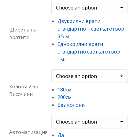
Двукрилни врати
стандартно – светъл отвор
Ширина на
3.5 м
вратите
Еднокрилни врати
стандартно светъл отвор
1м.
Колони 2 бр –
180см.
Височини
200см.
Без колони
Автоматизация
Да