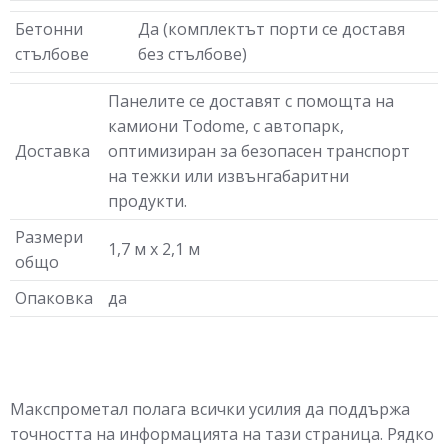
Бетонни
Да (комплектът порти се доставя
стълбове
без стълбове)
Панелите се доставят с помощта на
камиони Todome, с автопарк,
Доставка
оптимизиран за безопасен транспорт
на тежки или извънгабаритни
продукти.
Размери
1,7 м х 2,1 м
общо
Опаковка
да
Макспрометал полага всички усилия да поддържа
точността на информацията на тази страница. Рядко