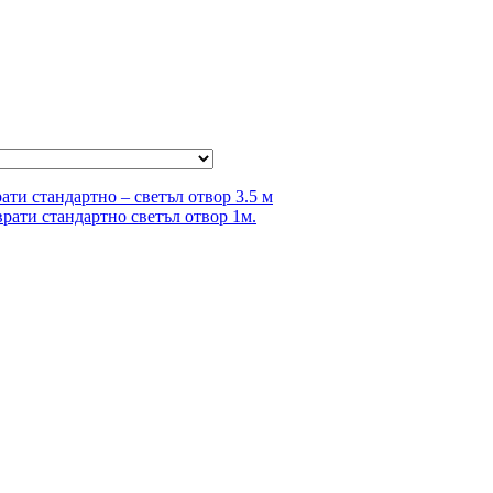
ти стандартно – светъл отвор 3.5 м
рати стандартно светъл отвор 1м.