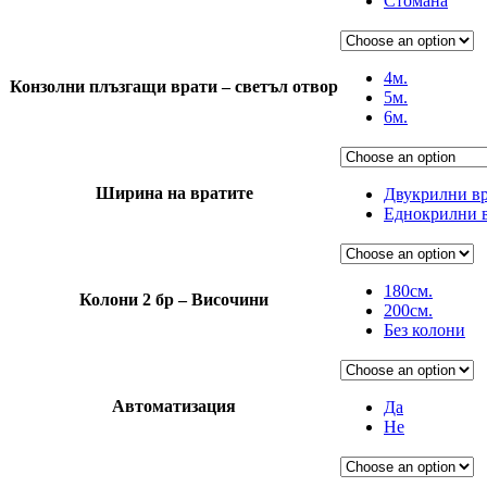
Стомана
4м.
Конзолни плъзгащи врати – светъл отвор
5м.
6м.
Ширина на вратите
Двукрилни вра
Еднокрилни в
180см.
Колони 2 бр – Височини
200см.
Без колони
Автоматизация
Да
Не