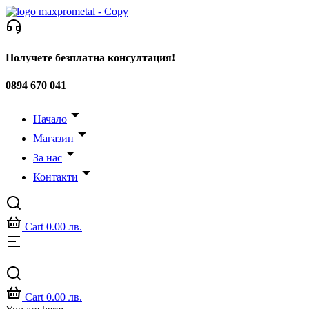
Skip
to
content
Получете безплатна консултация!
0894 670 041
Начало
Магазин
За нас
Контакти
Cart
0.00
лв.
Cart
0.00
лв.