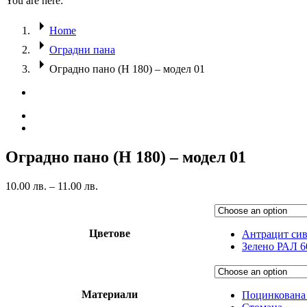
You are here:
Home
Оградни пана
Оградно пано (H 180) – модел 01
Оградно пано (H 180) – модел 01
10.00
лв.
–
11.00
лв.
Цветове
Антрацит сив
Зелено РАЛ 6
Материали
Поцинкована