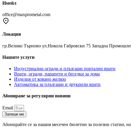
Имейл
office@maxprometal.com
Локация
гр.Велико Търново ул.Никола Габровски 75 Западна Промошле
Нашите услуги
Индустриални огради и плъзгащи портални врати
Врати, огради, парапети и беседки за дома
Изделия от ковано желязо
Автоматика за плъзгащи и друкрили врати
Абониране за регулярни новини
Email
Запиши ме
Абонирайте се за нашия месечен бюлетин за полезни статии, но