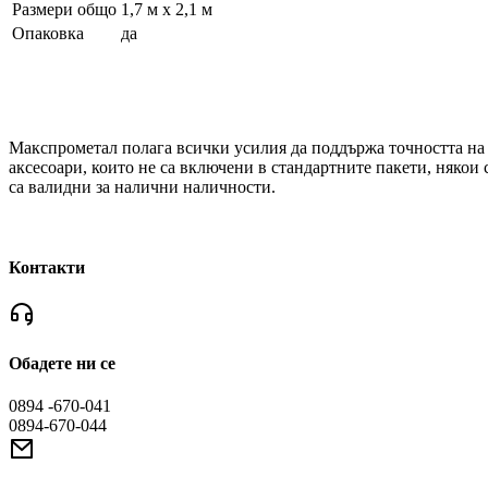
Размери общо
1,7 м х 2,1 м
Опаковка
да
Макспрометал полага всички усилия да поддържа точността на 
аксесоари, които не са включени в стандартните пакети, няко
са валидни за налични наличности.
Контакти
Обадете ни се
0894 -670-041
0894-670-044