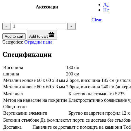
Да
Аксесоари
Не
Clear
Оградно
пано
(H
Add to cart
Add to cart
180)
Categories:
Оградни пана
–
модел
Спецификации
01
quantity
Височина
180 см
ширина
200 см
Метални колове 60 х 60 х 3 мм
2 броя, височина 185 см (изпол
Метални колове 60 х 60 х 3 мм
2 броя, височина 240 см (анкери
Материал
Качество на стоманата S235
Метод на нанасяне на покритие
Електростатично боядисване ч
Общо тегло
Вертикални елементи
Брутно квадратен профил 12 х
Бетонни стълбове
Да (комплектът порти се доставя без стълбов
Доставка
Панелите се доставят с помощта на камиони Tod