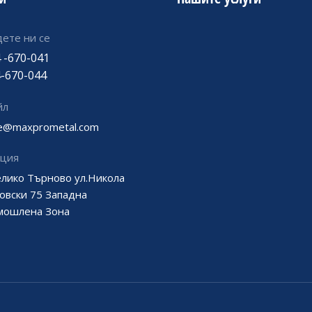
ете ни се
 -670-041
-670-044
йл
ce@maxprometal.com
ация
елико Търново ул.Никола
овски 75 Западна
мошлена Зона