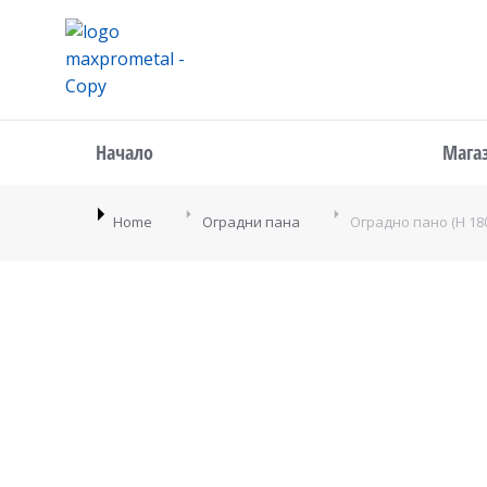
Начало
Мага
You are here:
Home
Оградни пана
Оградно пано (H 180