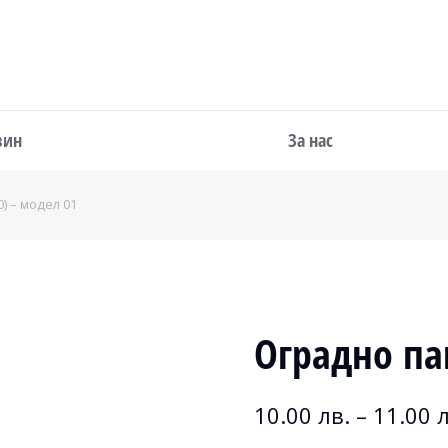
зин
За нас
) – модел 01
Оградно па
10.00
лв.
–
11.00
л