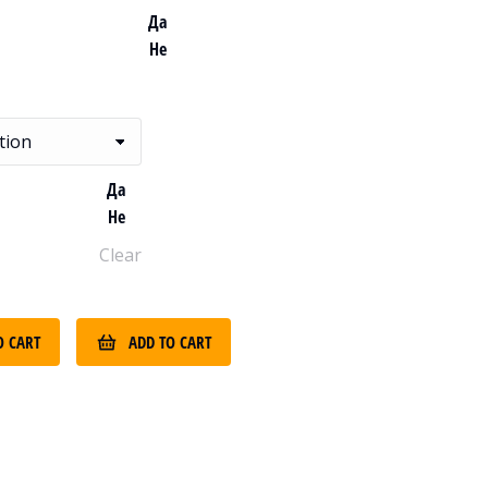
Да
Не
Да
Не
Clear
O CART
ADD TO CART