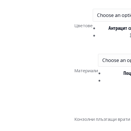
Цветове
Антрацит с
Материали
Поц
Конзолни плъзгащи врати 