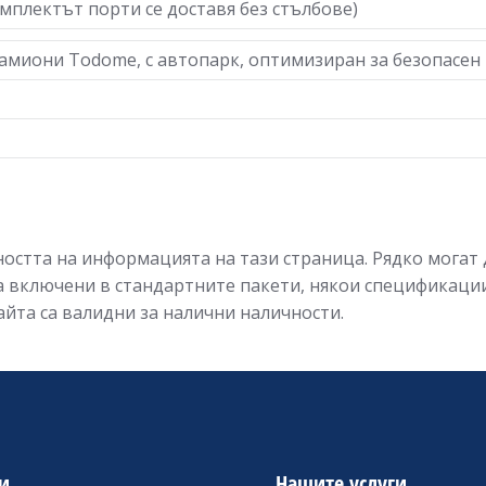
омплектът порти се доставя без стълбове)
камиони Todome, с автопарк, оптимизиран за безопасен
остта на информацията на тази страница. Рядко могат 
са включени в стандартните пакети, някои спецификац
йта са валидни за налични наличности.
и
Нашите услуги