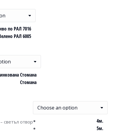
иво по РАЛ 7016
Зелено РАЛ 6005
инкована Стомана
Стомана
4м.
– светъл отвор
5м.