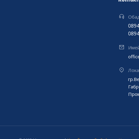
Обад
0894
0894
Име
offi
Лок
гр.В
Габр
Про