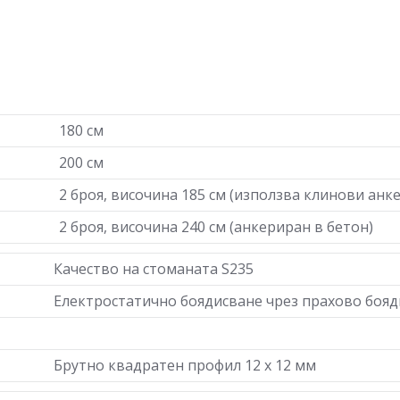
180 см
200 см
2 броя, височина 185 см (използва клинови анк
2 броя, височина 240 см (анкериран в бетон)
Качество на стоманата S235
Електростатично боядисване чрез прахово боя
Брутно квадратен профил 12 х 12 мм