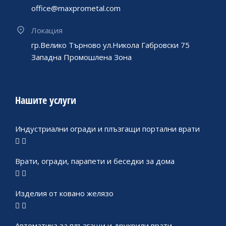
office@maxprometal.com
Локация
гр.Велико Търново ул.Никола Габровски 75
Западна Промошлена Зона
Нашите услуги
Индустриални огради и плъзгащи портални врати
Врати, огради, парапети и беседки за дома
Изделия от ковано желязо
Автоматика за плъзгащи и друкрили врати