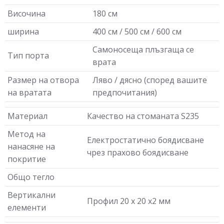
Височина
180 см
ширина
400 см / 500 см / 600 см
Самоносеща плъзгаща се
Тип порта
врата
Размер на отвора
Ляво / дясно (според вашите
на вратата
предпочитания)
Материал
Качество на стоманата S235
Метод на
Електростатично боядисване
нанасяне на
чрез прахово боядисване
покритие
Общо тегло
Вертикални
Профил 20 х 20 х2 мм
елементи