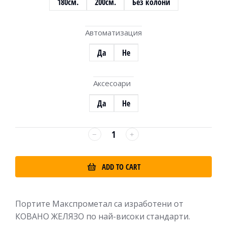
180см.
200см.
Без колони
Автоматизация
Да
Не
Аксесоари
Да
Не
ADD TO CART
Портите Макспрометал са изработени от
КОВАНО ЖЕЛЯЗО по най-високи стандарти.