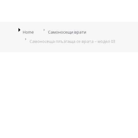
You are here:
Home
Самоносещи врати
Самоносеща плъзгаща се врата – модел 03