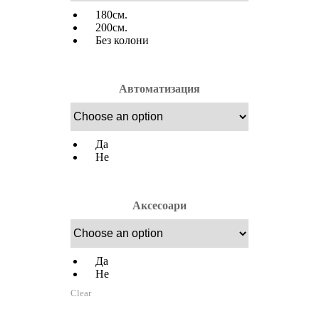
180см.
200см.
Без колони
Автоматизация
Да
Не
Аксесоари
Да
Не
Clear