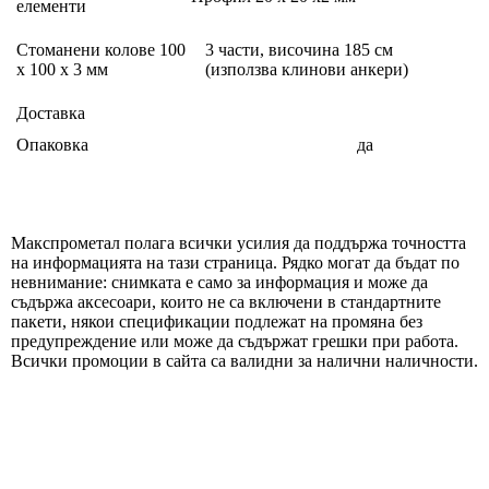
елементи
Стоманени колове 100
3 части, височина 185 см
х 100 х 3 мм
(използва клинови анкери)
Доставка
Опаковка
да
Макспрометал полага всички усилия да поддържа точността
на информацията на тази страница. Рядко могат да бъдат по
невнимание: снимката е само за информация и може да
съдържа аксесоари, които не са включени в стандартните
пакети, някои спецификации подлежат на промяна без
предупреждение или може да съдържат грешки при работа.
Всички промоции в сайта са валидни за налични наличности.