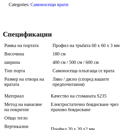
Categories:
Самоносещи врати
Спецификации
Рамка на портата
Профил на тръбата 60 х 60 х 3 мм
Височина
180 см
ширина
400 см / 500 см / 600 см
Тип порта
Самоносеща плъзгаща се врата
Размер на отвора на
Ляво / дясно (според вашите
вратата
предпочитания)
Материал
Качество на стоманата S235
Метод на нанасяне
Електростатично боядисване чрез
на покритие
прахово боядисване
Общо тегло
Вертикални
Профил 20 х 20 х2 мм