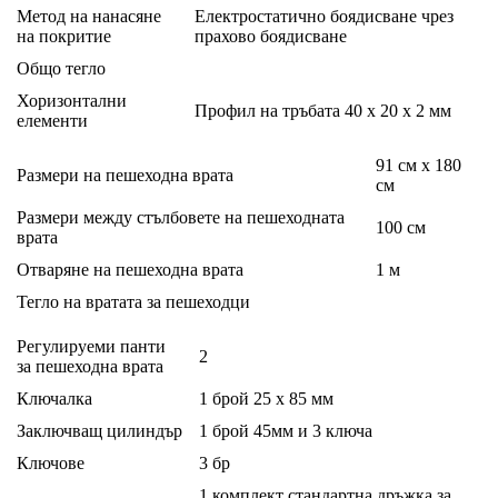
Метод на нанасяне
Електростатично боядисване чрез
на покритие
прахово боядисване
Общо тегло
Хоризонтални
Профил на тръбата 40 х 20 х 2 мм
елементи
91 см х 180
Размери на пешеходна врата
см
Размери между стълбовете на пешеходната
100 см
врата
Отваряне на пешеходна врата
1 м
Тегло на вратата за пешеходци
Регулируеми панти
2
за пешеходна врата
Ключалка
1 брой 25 х 85 мм
Заключващ цилиндър
1 брой 45мм и 3 ключа
Ключове
3 бр
1 комплект стандартна дръжка за