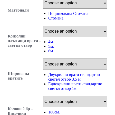
Материали
Поцинкована Стомана
Стомана
Конзолни
плъзгащи врати –
4м.
светъл отвор
5м.
6м.
Ширина на
Двукрилни врати стандартно –
вратите
светъл отвор 3.5 м
Еднокрилни врати стандартно
светъл отвор 1м.
Колони 2 бр –
180см.
Височини