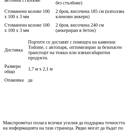
Бетонни стълбове
без стълбове)
Стоманени колове 100
2 броя, височина 185 см (използва
х 100 х 3 мм
клинови анкери)
Стоманени колове 100
2 броя, височина 240 см
х 100 х 3 мм
(анкериран в бетон)
Портите се доставят с помощта на камиони
Todome, с автопарк, оптимизиран за безопасен
Доставка
транспорт на тежки или извънгабаритни
продукти.
Размери
1,7 м х 2,1 м
общо
Опаковка
да
Макспрометал полага всички усилия да поддържа точността
на информацията на тази страница. Рядко могат да бъдат по