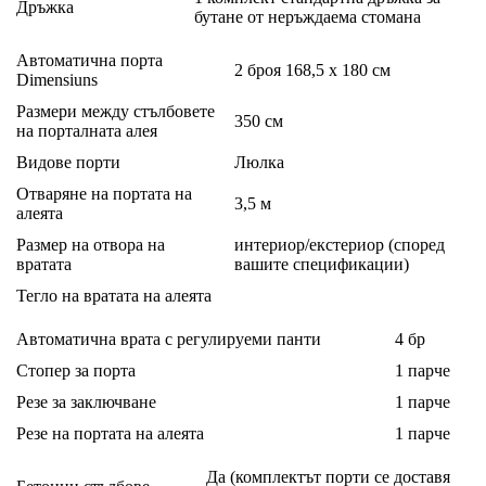
Дръжка
бутане от неръждаема стомана
Автоматична порта
2 броя 168,5 х 180 см
Dimensiuns
Размери между стълбовете
350 см
на порталната алея
Видове порти
Люлка
Отваряне на портата на
3,5 м
алеята
Размер на отвора на
интериор/екстериор (според
вратата
вашите спецификации)
Тегло на вратата на алеята
Автоматична врата с регулируеми панти
4 бр
Стопер за порта
1 парче
Резе за заключване
1 парче
Резе на портата на алеята
1 парче
Да (комплектът порти се доставя