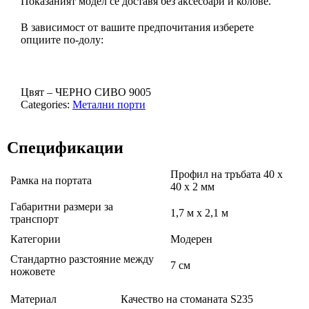
Показаният модел се доставя без аксесоари и колове.
В зависимост от вашите предпочитания изберете
опциите по-долу:
Цвят –
ЧЕРНО СИВО 9005
Categories:
Метални порти
Спецификации
Профил на тръбата 40 х
Рамка на портата
40 х 2 мм
Габаритни размери за
1,7 м х 2,1 м
транспорт
Категории
Модерен
Стандартно разстояние между
7 см
ножовете
Материал
Качество на стоманата S235