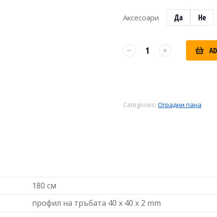
Да
Не
Аксесоари
AD
Categories:
Оградни пана
180 см
профил на тръбата 40 x 40 x 2 mm