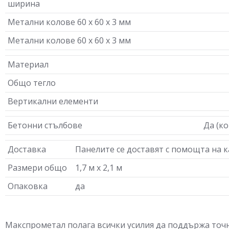
ширина
Метални колове 60 х 60 х 3 мм
Метални колове 60 х 60 х 3 мм
Материал
Общо тегло
Вертикални елементи
Бетонни стълбове
Да (к
Доставка
Панелите се доставят с помощта на 
Размери общо
1,7 м х 2,1 м
Опаковка
да
Макспрометал полага всички усилия да поддържа точн