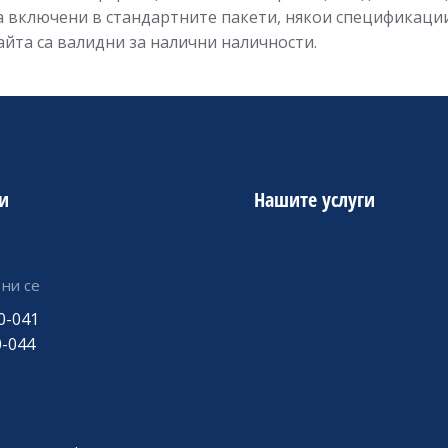
са включени в стандартните пакети, някои спецификац
йта са валидни за налични наличности.
и
Нашите услуги
ни се
0-041
0-044