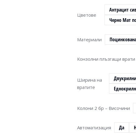
Антрацит сив
Цветове
Черно Мат по
Поцинкована
Материали
Конзолни плъзгащи врати 
Двукрилни 
Ширина на
вратите
Еднокрилн
Колони 2 бр – Височини
Да
Автоматизация