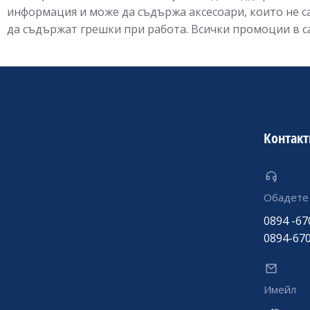
информация и може да съдържа аксесоари, които не 
да съдържат грешки при работа. Всички промоции в са
Контакт
Обадете 
0894 -67
0894-67
Имейл